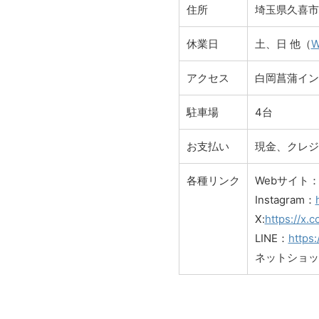
住所
埼玉県久喜市
休業日
土、日 他（
アクセス
白岡菖蒲イン
駐車場
4台
お支払い
現金、クレジ
各種リンク
Webサイト
Instagram：
X:
https://x.
LINE：
https
ネットショッ