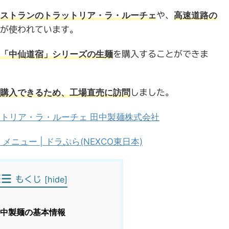
ストランのトラットリア・ラ・ルーチェ
高速道路の
や、
が使われています。
「中仙道宿」シリーズの生麺
を購入することができま
購入できるため、工場直売に訪問
しました。
トリア・ラ・ルーチェ 田中製麺株式会社
メニュー | ドラぷら(NEXCO東日本)
[
hide
]
もくじ
中製麺の基本情報