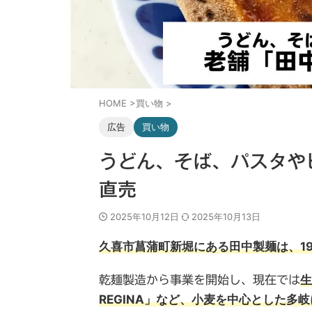
HOME
>
買い物
>
広告
買い物
うどん、そば、パスタや
直売
2025年10月12日
2025年10月13日
久喜市菖蒲町新堀にある田中製麺は、1
生
乾麺製造から事業を開始し、現在では
REGINA」など、小麦を中心とした多