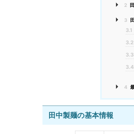
2
田
3
田
3.1
3.2
3.3
3.4
4
田中製麺の基本情報