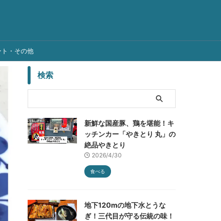
ント・その他
検索
新鮮な国産豚、鶏を堪能！キ
ッチンカー「やきとり 丸」の
絶品やきとり
2026/4/30
食べる
地下120mの地下水とうな
ぎ！三代目が守る伝統の味！