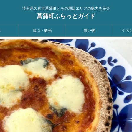
埼玉県久喜市菖蒲町とその周辺エリアの魅力を紹介
菖蒲町ふらっとガイド
る
遊ぶ・観光
買い物
イベ