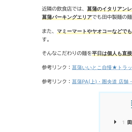
菖蒲のイタリアンレ
近隣の飲食店では、
菖蒲パーキングエリア
でも田中製麺の麺
マミーマートやヤオコーなどでも
また、
す。
平日は個人も直接
そんなこだわりの麺を
菖蒲いいとこ自慢★トラッ
参考リンク：
菖蒲PA(上)・圏央道 店舗・
参考リンク：
1
田