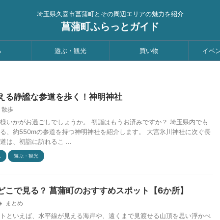
埼玉県久喜市菖蒲町とその周辺エリアの魅力を紹介
菖蒲町ふらっとガイド
る
遊ぶ・観光
買い物
イベ
超える静謐な参道を歩く！神明神社
散歩
様いかがお過ごしでしょうか。 初詣はもうお済みですか？ 埼玉県内でも
る、約550mの参道を持つ神明神社を紹介します。 大宮氷川神社に次ぐ長
は、初詣に訪れるこ ...
他
遊ぶ・観光
どこで見る？ 菖蒲町のおすすめスポット【6か所】
まとめ
トといえば、水平線が見える海岸や、遠くまで見渡せる山頂を思い浮かべ