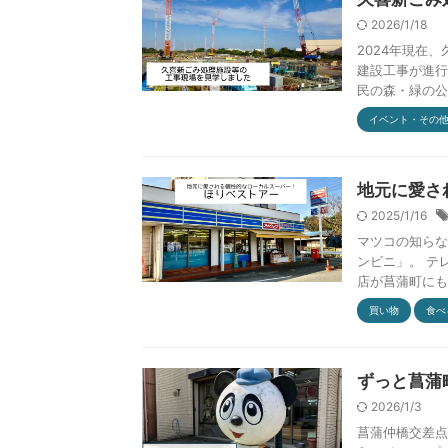
2026/1/18
2024年現在
建設工事が進行
民の森・緑の公園
イベント・その
地元に愛さ
2025/1/16
マツコの知らな
ンビニ」。 テ
店が菖蒲町にもあ
買い物
食べ
ずっと菖蒲
2026/1/3
菖蒲仲橋交差点