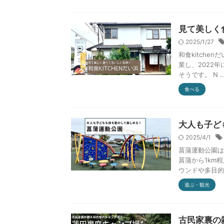
見て美しく食
2025/1/27
和食kitche
業し、2022
そうです。 N ..
食べる
大人も子ど
2025/4/1
菖蒲運動公園は
菖蒲から1km
ウンドや多目的グ
遊ぶ・観光
古民家裏の