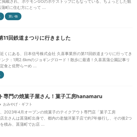
ップに掲載され、ポケモンGOのポケストップにもなっている、ちょっとした観
蒲町に住む方にとって ...
他
買い物
第11回鉄道まつりに行きました
近くにある、日本信号株式会社 久喜事業所の第11回鉄道まつりに行ってき
リンク：1周2.6kmのジョギングロード！散歩に最適！久喜菖蒲公園記事リ
食と佐野らーめ ...
他
ト専門の焼菓子屋さん！菓子工房hanamaru
おみやげ・ギフト
、2023年4月オープンの焼菓子のテイクアウト専門店「菓子工房
u」。 店主さんは菖蒲町出身で、都内の老舗洋菓子店で約7年修行し、その後2つ
積み、菖蒲町でお店 ...