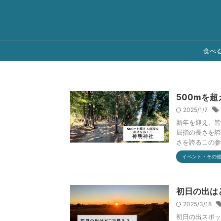
食べ
500mを
2025/1/7
新年を迎え、皆
屈指の長さを誇
さを誇るこの参道
イベント・その
初日の出は
2025/3/18
初日の出スポッ