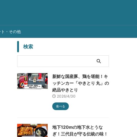
ント・その他
検索
新鮮な国産豚、鶏を堪能！キ
ッチンカー「やきとり 丸」の
絶品やきとり
2026/4/30
食べる
地下120mの地下水とうな
ぎ！三代目が守る伝統の味！