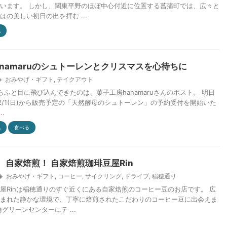
います。 しかし、関東平野のほぼ中心付近に位置する菖蒲町では、広々と
はの美しい初日の出を拝む ...
他
anamaruのシュトーレンとクリスマスを心待ちに
おみやげ・ギフト
,
テイクアウト
らふと目に飛び込んできたのは、菓子工房hanamaruさんのポスト。 明日
より12/1(日)から販売予定の「天然酵母のシュトーレン」の予約受付を開始いた
..
他
食べる
、自家焙煎！ 自家焙煎珈琲豆屋Rin
おみやげ・ギフト
,
コーヒー
,
サイクリング
,
ドライブ
,
稲穂通り
屋Rinは稲穂通りのすぐ近くにある自家焙煎のコーヒー豆のお店です。 広
まれた静かな環境で、丁寧に焙煎されたこだわりのコーヒー豆に出会えま
グリーンセンターにテ ...