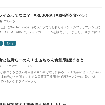
イムってなに？HARESORA FARM産を食べる！
フルーツ
日（土）にGarden Place 花のワルツで行われたイベントのフラリマルシェに
ARESORA FARMで、フィンガーライムを販売していました。 今まで食べ
.
他
食べる
食と佐野らーめん！まぁちゃん食堂/麺屋まさと
テイクアウト
,
ラーメン
と麺屋まさとは久喜菖蒲公園のすぐ近くにあるランチ営業のセルフ形式の
日本信号などが近くにある久喜菖蒲工業団地の管理センターの1階にあり、
ている方やドライバーさん ...
処理施設等の工事現場を見学しました