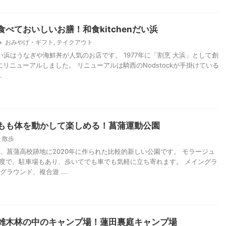
べておいしいお膳！和食kitchenだい浜
おみやげ・ギフト
,
テイクアウト
nだい浜はうなぎや海鮮丼が人気のお店です。 1977年に「割烹 大浜」として創
年にリニューアルしました。 リニューアルは騎西のNodstockが手掛けている
.
もも体を動かして楽しめる！菖蒲運動公園
散歩
、菖蒲高校跡地に2020年に作られた比較的新しい公園です。 モラージュ
程度で、駐車場もあり、歩いてでも車でも気軽に立ち寄れます。 メイングラ
ラウンド、複合遊 ...
雑木林の中のキャンプ場！蓮田裏庭キャンプ場