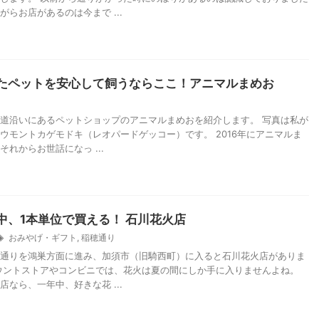
がらお店があるのは今まで ...
たペットを安心して飼うならここ！アニマルまめお
道沿いにあるペットショップのアニマルまめおを紹介します。 写真は私が
ウモントカゲモドキ（レオパードゲッコー）です。 2016年にアニマルま
れからお世話になっ ...
中、1本単位で買える！ 石川花火店
おみやげ・ギフト
,
稲穂通り
通りを鴻巣方面に進み、加須市（旧騎西町）に入ると石川花火店がありま
ウントストアやコンビニでは、花火は夏の間にしか手に入りませんよね。
店なら、一年中、好きな花 ...