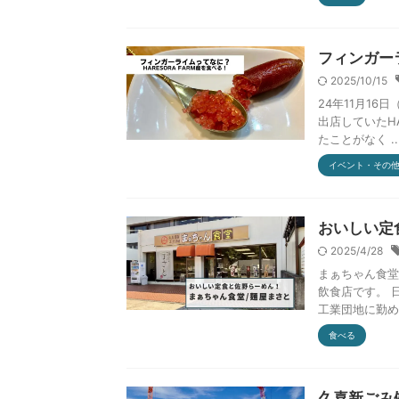
フィンガーラ
2025/10/15
24年11月16
出店していたH
たことがなく ..
イベント・その
おいしい定
2025/4/28
まぁちゃん食堂
飲食店です。 
工業団地に勤め
食べる
久喜新ごみ