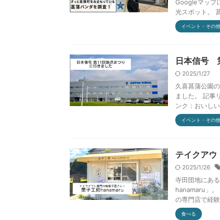
Googleマ
光スポット。 菖
イベント・その
日本信号 
2025/1/27
久喜菖蒲公園の
ました。 記事
ンク：おいしい定
イベント・その
テイクアウ
2025/1/26
寺田団地にある
hanamar
の専門店で経験を
食べる