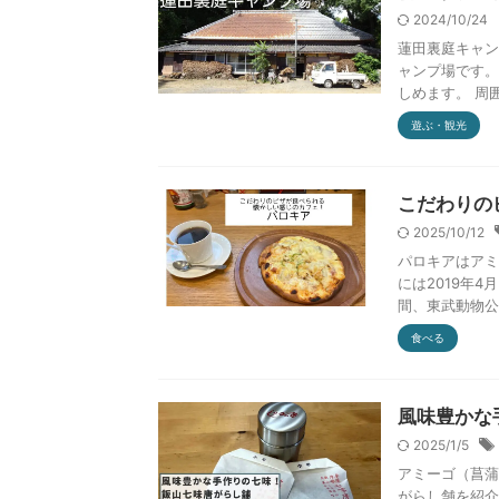
2024/10/24
蓮田裏庭キャン
ャンプ場です。
しめます。 周囲
遊ぶ・観光
こだわりの
2025/10/12
パロキアはアミ
には2019年4
間、東武動物公園
食べる
風味豊かな
2025/1/5
アミーゴ（菖蒲
がらし舗を紹介