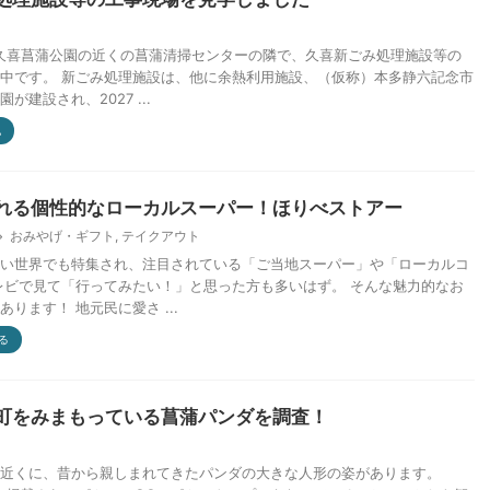
、久喜菖蒲公園の近くの菖蒲清掃センターの隣で、久喜新ごみ処理施設等の
中です。 新ごみ処理施設は、他に余熱利用施設、（仮称）本多静六記念市
が建設され、2027 ...
他
れる個性的なローカルスーパー！ほりべストアー
おみやげ・ギフト
,
テイクアウト
い世界でも特集され、注目されている「ご当地スーパー」や「ローカルコ
レビで見て「行ってみたい！」と思った方も多いはず。 そんな魅力的なお
ります！ 地元民に愛さ ...
る
町をみまもっている菖蒲パンダを調査！
近くに、昔から親しまれてきたパンダの大きな人形の姿があります。