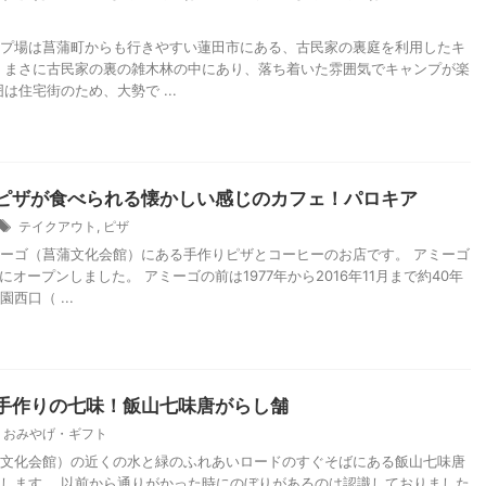
プ場は菖蒲町からも行きやすい蓮田市にある、古民家の裏庭を利用したキ
 まさに古民家の裏の雑木林の中にあり、落ち着いた雰囲気でキャンプが楽
は住宅街のため、大勢で ...
ピザが食べられる懐かしい感じのカフェ！パロキア
テイクアウト
,
ピザ
ーゴ（菖蒲文化会館）にある手作りピザとコーヒーのお店です。 アミーゴ
月にオープンしました。 アミーゴの前は1977年から2016年11月まで約40年
西口（ ...
手作りの七味！飯山七味唐がらし舗
おみやげ・ギフト
文化会館）の近くの水と緑のふれあいロードのすぐそばにある飯山七味唐
します。 以前から通りがかった時にのぼりがあるのは認識しておりました