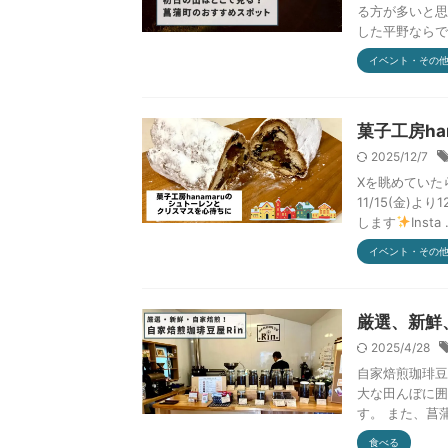
る方が多いと思
した平野ならで
イベント・その
菓子工房h
2025/12/7
Xを眺めていた
11/15(金)
します
Insta .
イベント・その
厳選、新鮮
2025/4/28
自家焙煎珈琲豆
大な田んぼに囲
す。 また、菖蒲
食べる