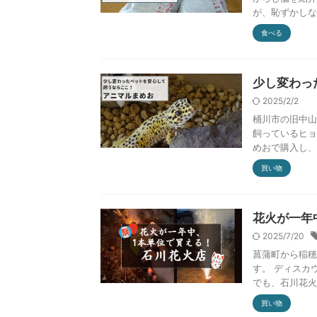
が、恥ずかしな
食べる
少し変わっ
2025/2/2
桶川市の旧中山
飼っているヒョ
めおで購入し、そ
買い物
花火が一年
2025/7/20
菖蒲町から稲穂
す。 ディスカ
でも、石川花火
買い物